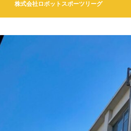
株式会社ロボットスポーツリーグ
内
容
を
ス
キ
ッ
プ